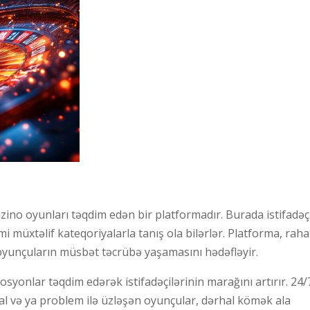
zino oyunları təqdim edən bir platformadır. Burada istifadəç
mi müxtəlif kateqoriyalarla tanış ola bilərlər. Platforma, raha
oyunçuların müsbət təcrübə yaşamasını hədəfləyir.
syonlar təqdim edərək istifadəçilərinin marağını artırır. 24/
ual və ya problem ilə üzləşən oyunçular, dərhal kömək ala