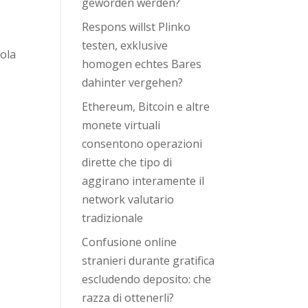
geworden werden?
Respons willst Plinko
testen, exklusive
 ola
homogen echtes Bares
dahinter vergehen?
Ethereum, Bitcoin e altre
monete virtuali
consentono operazioni
dirette che tipo di
aggirano interamente il
network valutario
tradizionale
Confusione online
stranieri durante gratifica
escludendo deposito: che
razza di ottenerli?