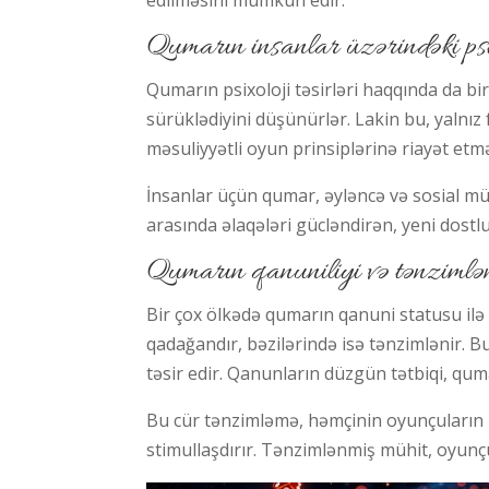
edilməsini mümkün edir.
Qumarın insanlar üzərindəki psix
Qumarın psixoloji təsirləri haqqında da bir
sürüklədiyini düşünürlər. Lakin bu, yalnız 
məsuliyyətli oyun prinsiplərinə riayət etməs
İnsanlar üçün qumar, əyləncə və sosial müh
arasında əlaqələri gücləndirən, yeni dostluq
Qumarın qanuniliyi və tənzimlə
Bir çox ölkədə qumarın qanuni statusu ilə 
qadağandır, bəzilərində isə tənzimlənir. 
təsir edir. Qanunların düzgün tətbiqi, qumar
Bu cür tənzimləmə, həmçinin oyunçuların 
stimullaşdırır. Tənzimlənmiş mühit, oyunçu