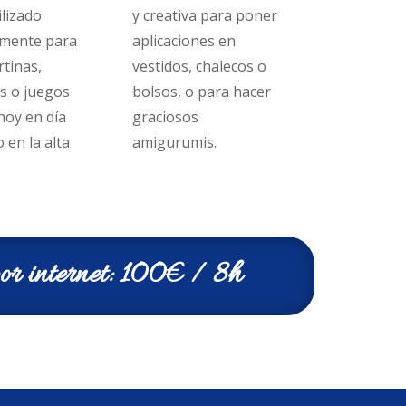
ilizado
y creativa para poner
lmente para
aplicaciones en
rtinas,
vestidos, chalecos o
s o juegos
bolsos, o para hacer
hoy en día
graciosos
 en la alta
amigurumis.
por internet: 100€ / 8h