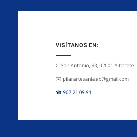
VISÍTANOS EN:
C. San Antonio, 43, 02001 Albacete
✉️ pilarartesania.ab@gmail.com
☎ 967 21 09 91