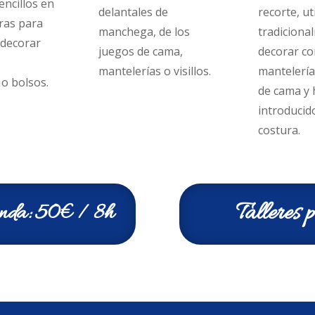
ncillos en
delantales de
recorte, ut
ras para
manchega, de los
tradiciona
 decorar
juegos de cama,
decorar co
mantelerías o visillos.
mantelería
o bolsos.
de cama y 
introducido
costura.
Talleres 
ienda: 50€ / 8h