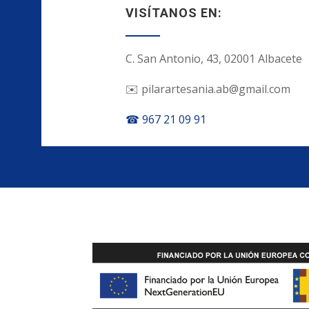
VISÍTANOS EN:
C. San Antonio, 43, 02001 Albacete
✉️ pilarartesania.ab@gmail.com
☎ 967 21 09 91