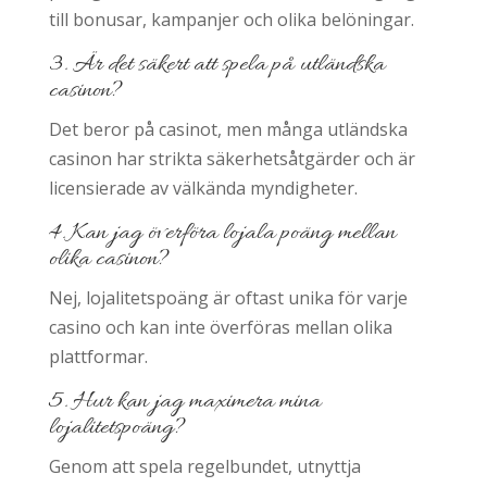
till bonusar, kampanjer och olika belöningar.
3. Är det säkert att spela på utländska
casinon?
Det beror på casinot, men många utländska
casinon har strikta säkerhetsåtgärder och är
licensierade av välkända myndigheter.
4. Kan jag överföra lojala poäng mellan
olika casinon?
Nej, lojalitetspoäng är oftast unika för varje
casino och kan inte överföras mellan olika
plattformar.
5. Hur kan jag maximera mina
lojalitetspoäng?
Genom att spela regelbundet, utnyttja