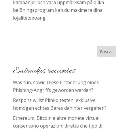
kampanjer och vara uppmärksam på olika
belöningsprogram kan du maximera dina
lojalitetspoäng.
Buscar
Entradas recientes
Was tun, sowie Diese Entbehrung eines
Phishing-Angriffs geworden werden?
Respons willst Plinko testen, exklusive
homogen echtes Bares dahinter vergehen?
Ethereum, Bitcoin e altre monete virtuali
consentono operazioni dirette che tipo di