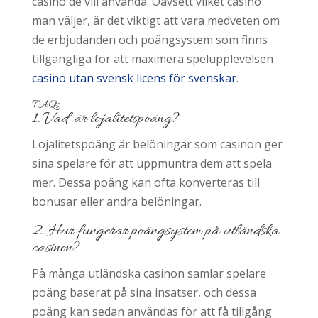
casino de vill använda. Oavsett vilket casino
man väljer, är det viktigt att vara medveten om
de erbjudanden och poängsystem som finns
tillgängliga för att maximera spelupplevelsen
casino utan svensk licens för svenskar
.
FAQs
1. Vad är lojalitetspoäng?
Lojalitetspoäng är belöningar som casinon ger
sina spelare för att uppmuntra dem att spela
mer. Dessa poäng kan ofta konverteras till
bonusar eller andra belöningar.
2. Hur fungerar poängsystem på utländska
casinon?
På många utländska casinon samlar spelare
poäng baserat på sina insatser, och dessa
poäng kan sedan användas för att få tillgång