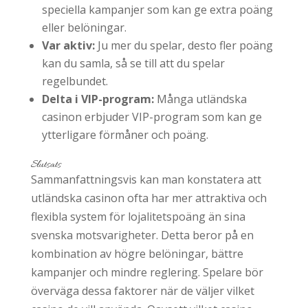
speciella kampanjer som kan ge extra poäng
eller belöningar.
Var aktiv:
Ju mer du spelar, desto fler poäng
kan du samla, så se till att du spelar
regelbundet.
Delta i VIP-program:
Många utländska
casinon erbjuder VIP-program som kan ge
ytterligare förmåner och poäng.
Slutsats
Sammanfattningsvis kan man konstatera att
utländska casinon ofta har mer attraktiva och
flexibla system för lojalitetspoäng än sina
svenska motsvarigheter. Detta beror på en
kombination av högre belöningar, bättre
kampanjer och mindre reglering. Spelare bör
överväga dessa faktorer när de väljer vilket