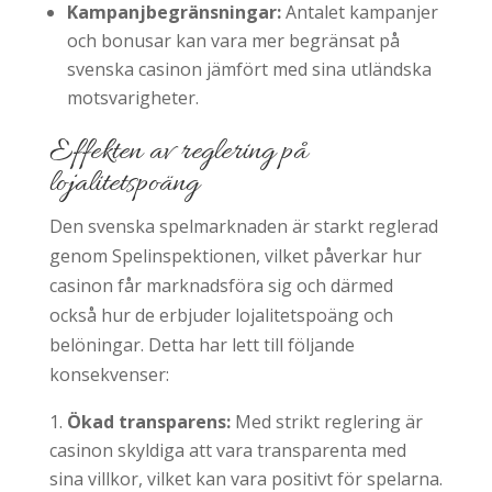
Kampanjbegränsningar:
Antalet kampanjer
och bonusar kan vara mer begränsat på
svenska casinon jämfört med sina utländska
motsvarigheter.
Effekten av reglering på
lojalitetspoäng
Den svenska spelmarknaden är starkt reglerad
genom Spelinspektionen, vilket påverkar hur
casinon får marknadsföra sig och därmed
också hur de erbjuder lojalitetspoäng och
belöningar. Detta har lett till följande
konsekvenser:
Ökad transparens:
Med strikt reglering är
casinon skyldiga att vara transparenta med
sina villkor, vilket kan vara positivt för spelarna.