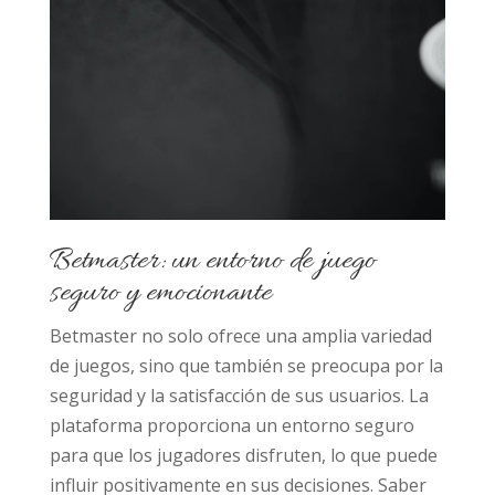
Betmaster: un entorno de juego
seguro y emocionante
Betmaster no solo ofrece una amplia variedad
de juegos, sino que también se preocupa por la
seguridad y la satisfacción de sus usuarios. La
plataforma proporciona un entorno seguro
para que los jugadores disfruten, lo que puede
influir positivamente en sus decisiones. Saber