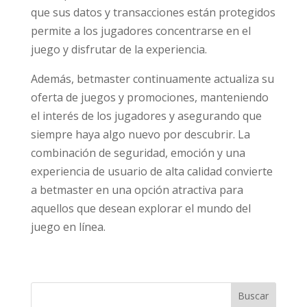
que sus datos y transacciones están protegidos
permite a los jugadores concentrarse en el
juego y disfrutar de la experiencia.
Además, betmaster continuamente actualiza su
oferta de juegos y promociones, manteniendo
el interés de los jugadores y asegurando que
siempre haya algo nuevo por descubrir. La
combinación de seguridad, emoción y una
experiencia de usuario de alta calidad convierte
a betmaster en una opción atractiva para
aquellos que desean explorar el mundo del
juego en línea.
Buscar