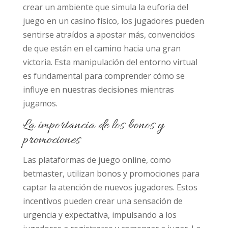
crear un ambiente que simula la euforia del
juego en un casino físico, los jugadores pueden
sentirse atraídos a apostar más, convencidos
de que están en el camino hacia una gran
victoria. Esta manipulación del entorno virtual
es fundamental para comprender cómo se
influye en nuestras decisiones mientras
jugamos.
La importancia de los bonos y
promociones
Las plataformas de juego online, como
betmaster, utilizan bonos y promociones para
captar la atención de nuevos jugadores. Estos
incentivos pueden crear una sensación de
urgencia y expectativa, impulsando a los