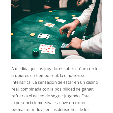
A medida que los jugadores interactúan con los
crupieres en tiempo real, la emoción se
intensifica. La sensación de estar en un casino
real, combinada con la posibilidad de ganar,
refuerza el deseo de seguir jugando. Esta
experiencia inmersiva es clave en cómo
betmaster influye en las decisiones de los