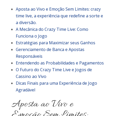
Aposta ao Vivo e Emoção Sem Limites: crazy
time live, a experiência que redefine a sorte e
a diversão.
A Mecânica do Crazy Time Live: Como
Funciona o Jogo
Estratégias para Maximizar seus Ganhos
Gerenciamento de Banca e Apostas
Responsáveis
Entendendo as Probabilidades e Pagamentos
O Futuro do Crazy Time Live e Jogos de
Cassino ao Vivo
Dicas Finais para uma Experiência de Jogo
Agradável
Aposta ao Vivo e
Emoção Sem Limites: