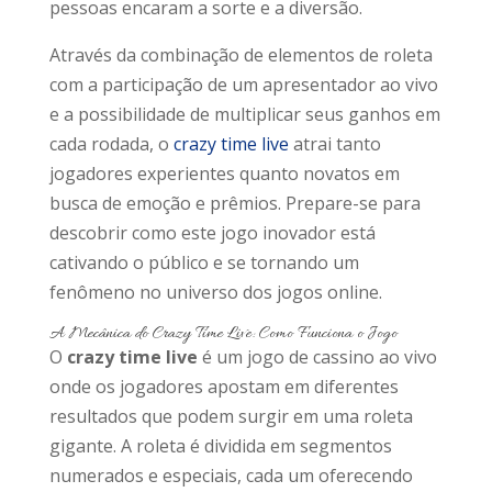
pessoas encaram a sorte e a diversão.
Através da combinação de elementos de roleta
com a participação de um apresentador ao vivo
e a possibilidade de multiplicar seus ganhos em
cada rodada, o
crazy time live
atrai tanto
jogadores experientes quanto novatos em
busca de emoção e prêmios. Prepare-se para
descobrir como este jogo inovador está
cativando o público e se tornando um
fenômeno no universo dos jogos online.
A Mecânica do Crazy Time Live: Como Funciona o Jogo
O
crazy time live
é um jogo de cassino ao vivo
onde os jogadores apostam em diferentes
resultados que podem surgir em uma roleta
gigante. A roleta é dividida em segmentos
numerados e especiais, cada um oferecendo