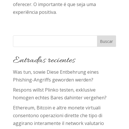
oferecer. O importante é que seja uma
experiência positiva.
Buscar
Entradas recientes
Was tun, sowie Diese Entbehrung eines
Phishing-Angriffs geworden werden?
Respons willst Plinko testen, exklusive
homogen echtes Bares dahinter vergehen?
Ethereum, Bitcoin e altre monete virtuali
consentono operazioni dirette che tipo di
aggirano interamente il network valutario