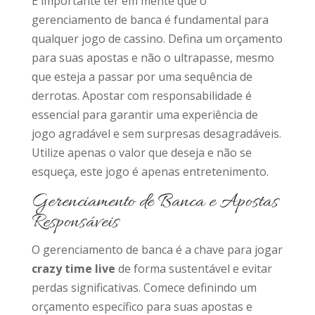
É importante ter em mente que o
gerenciamento de banca é fundamental para
qualquer jogo de cassino. Defina um orçamento
para suas apostas e não o ultrapasse, mesmo
que esteja a passar por uma sequência de
derrotas. Apostar com responsabilidade é
essencial para garantir uma experiência de
jogo agradável e sem surpresas desagradáveis.
Utilize apenas o valor que deseja e não se
esqueça, este jogo é apenas entretenimento.
Gerenciamento de Banca e Apostas
Responsáveis
O gerenciamento de banca é a chave para jogar
crazy time live
de forma sustentável e evitar
perdas significativas. Comece definindo um
orçamento específico para suas apostas e