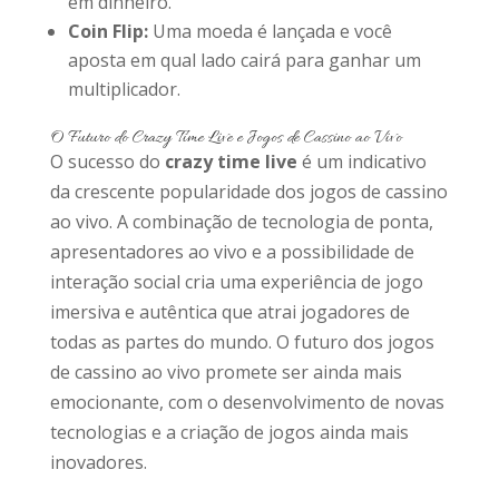
em dinheiro.
Coin Flip:
Uma moeda é lançada e você
aposta em qual lado cairá para ganhar um
multiplicador.
O Futuro do Crazy Time Live e Jogos de Cassino ao Vivo
O sucesso do
crazy time live
é um indicativo
da crescente popularidade dos jogos de cassino
ao vivo. A combinação de tecnologia de ponta,
apresentadores ao vivo e a possibilidade de
interação social cria uma experiência de jogo
imersiva e autêntica que atrai jogadores de
todas as partes do mundo. O futuro dos jogos
de cassino ao vivo promete ser ainda mais
emocionante, com o desenvolvimento de novas
tecnologias e a criação de jogos ainda mais
inovadores.