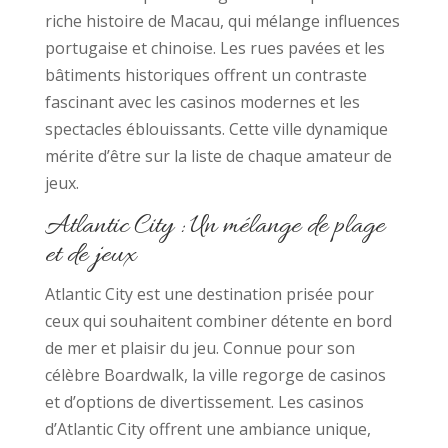
riche histoire de Macau, qui mélange influences
portugaise et chinoise. Les rues pavées et les
bâtiments historiques offrent un contraste
fascinant avec les casinos modernes et les
spectacles éblouissants. Cette ville dynamique
mérite d’être sur la liste de chaque amateur de
jeux.
Atlantic City : Un mélange de plage
et de jeux
Atlantic City est une destination prisée pour
ceux qui souhaitent combiner détente en bord
de mer et plaisir du jeu. Connue pour son
célèbre Boardwalk, la ville regorge de casinos
et d’options de divertissement. Les casinos
d’Atlantic City offrent une ambiance unique,