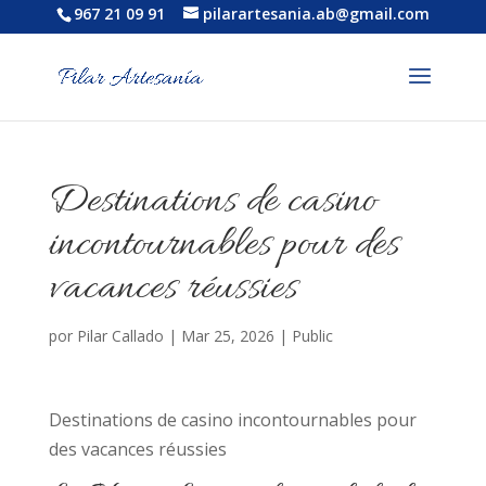
967 21 09 91
pilarartesania.ab@gmail.com
Destinations de casino
incontournables pour des
vacances réussies
por
Pilar Callado
|
Mar 25, 2026
|
Public
Destinations de casino incontournables pour
des vacances réussies