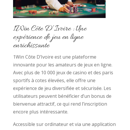
1Win Côte D’Ivoire : Une
expérience de jeu en ligne
enrichissante
1Win Côte D’Ivoire est une plateforme
innovante pour les amateurs de jeux en ligne.
Avec plus de 10 000 jeux de casino et des paris
sportifs à cotes élevées, elle offre une
expérience de jeu diversifiée et sécurisée. Les
utilisateurs peuvent bénéficier d’un bonus de
bienvenue attractif, ce qui rend l’inscription
encore plus intéressante.
Accessible sur ordinateur et via une application