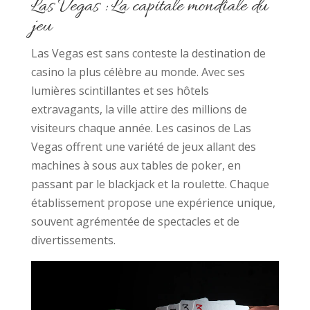
Las Vegas : La capitale mondiale du
jeu
Las Vegas est sans conteste la destination de
casino la plus célèbre au monde. Avec ses
lumières scintillantes et ses hôtels
extravagants, la ville attire des millions de
visiteurs chaque année. Les casinos de Las
Vegas offrent une variété de jeux allant des
machines à sous aux tables de poker, en
passant par le blackjack et la roulette. Chaque
établissement propose une expérience unique,
souvent agrémentée de spectacles et de
divertissements.