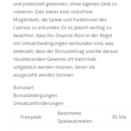
und potenziell gewinnen, ohne eigenes Geld zu
riskieren. Dies bietet eine risikofreie
Möglichkeit, die Spiele und Funktionen des
Casinos zu erkunden. Es ist jedoch wichtig zu
beachten, dass No-Deposit-Boni in der Regel
mit Umsatzbedingungen verbunden sind, was
bedeutet, dass der Bonusbetrag und die daraus
resultierenden Gewinne oft mehrmals
umgesetzt werden müssen, bevor sie
ausgezahlt werden können.
Bonusart
Bonusbedingungen
Umsatzanforderungen
Bestimmte
Freispiele
30-50x
Spielautomaten