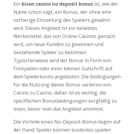
Ein
bison casino no deposit bonus
ist, wie der
Name schon sagt, ein Bonus, der ohne eine
vorherige Einzahlung des Spielers gewährt
wird. Dieses Angebot ist ein beliebtes
Werbemittel, das von Online-Casinos genutzt
wird, um neue Kunden zu gewinnen und
bestehende Spieler zu belohnen.
Typischerweise wird der Bonus in Form von
Freispielen oder einer kleinen Gutschrift auf
dem Spielerkonto angeboten. Die Bedingungen
für die Nutzung dieses Bonus variieren von
Casino zu Casino, daher ist es wichtig, die
spezifischen Bonusbedingungen sorgfältig zu
lesen, bevor man das Angebot annimmt.
Die Vorteile eines No-Deposit-Bonus liegen auf
der Hand: Spieler können kostenlos spielen