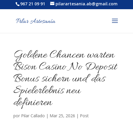
967 21 09 91
pilarartesania.ab@gmail.com
Goldene Chancen warten
Bison Casino No Deposit
Bonus sichern und das
Spielerlebnis neu
definieren
por
Pilar Callado
|
Mar 25, 2026
|
Post