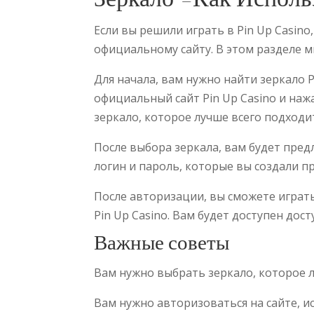
Зеркало – Как Исполь
Если вы решили играть в Pin Up Casino
официальному сайту. В этом разделе м
Для начала, вам нужно найти зеркало P
официальный сайт Pin Up Casino и наж
зеркало, которое лучше всего подходи
После выбора зеркала, вам будет пред
логин и пароль, которые вы создали п
После авторизации, вы сможете играт
Pin Up Casino. Вам будет доступен дост
Важные советы
Вам нужно выбрать зеркало, которое л
Вам нужно авторизоваться на сайте, и