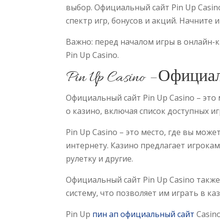
выбор. Официальный сайт Pin Up Casin
спектр игр, бонусов и акций. Начните 
Важно: перед началом игры в онлайн-к
Pin Up Casino.
Pin Up Casino – Офици
Официальный сайт Pin Up Casino – эт
о казино, включая список доступных иг
Pin Up Casino – это место, где вы може
интернету. Казино предлагает игрокам
рулетку и другие.
Официальный сайт Pin Up Casino такж
систему, что позволяет им играть в ка
Pin Up
пин ап официальный сайт
Casino