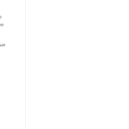
е
ое
рые
и
о