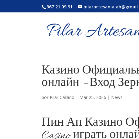
967 21 09 91
pilarartesania.ab@gmail
Казино Официальны
онлайн – Вход Зе
por
Pilar Callado
|
Mar 25, 2026
|
News
Пин Ап Казино Офи
Casino играть онла