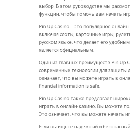
выбор. В этом руководстве мы рассмот
функции, чтобы помочь вам начать игр
Pin Up Casino – это популярное онлай
включая слоты, карточные игры, рулетк
русском языке, что делает его удобным 
является официальным.
Один из главных преимуществ Pin Up Ca
современные технологии для защиты д
означает, что вы можете играть в онла
financial information is safe.
Pin Up Casino также предлагает широк
играть в онлайн-казино. Вы можете по
Это означает, что вы можете начать и
Если вы ищете надежный и безопасный 