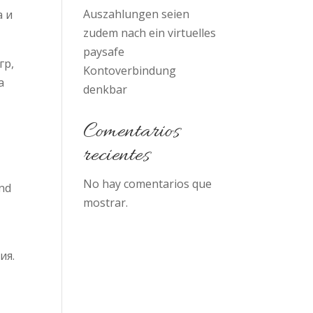
Auszahlungen seien
а и
zudem nach ein virtuelles
paysafe
гр,
Kontoverbindung
а
denkbar
Comentarios
recientes
No hay comentarios que
nd
mostrar.
ия.