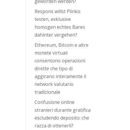
geworden werden?
Respons willst Plinko
testen, exklusive
homogen echtes Bares
dahinter vergehen?
Ethereum, Bitcoin e altre
monete virtuali
consentono operazioni
dirette che tipo di
aggirano interamente il
network valutario
tradizionale
Confusione online
stranieri durante gratifica
escludendo deposito: che
razza di ottenerli?