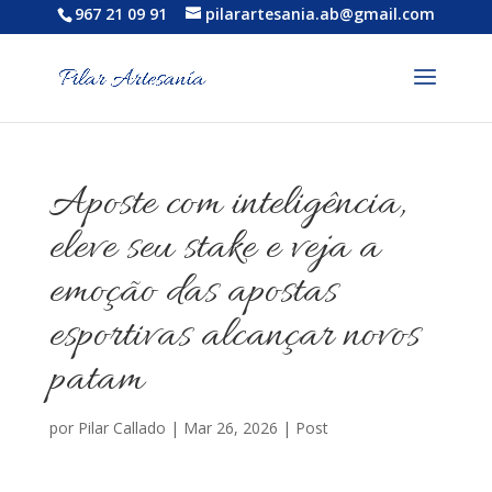
967 21 09 91
pilarartesania.ab@gmail.com
Aposte com inteligência,
eleve seu stake e veja a
emoção das apostas
esportivas alcançar novos
patam
por
Pilar Callado
|
Mar 26, 2026
|
Post