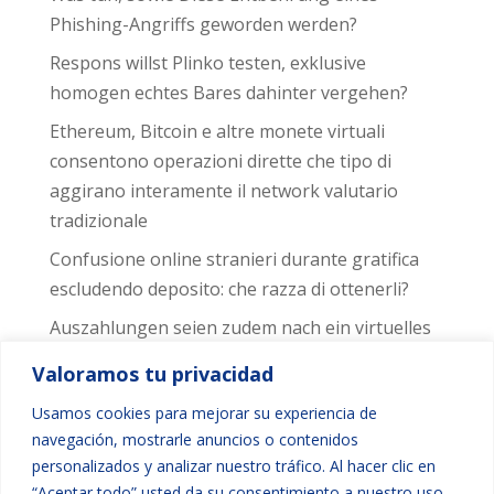
Phishing-Angriffs geworden werden?
Respons willst Plinko testen, exklusive
homogen echtes Bares dahinter vergehen?
Ethereum, Bitcoin e altre monete virtuali
consentono operazioni dirette che tipo di
aggirano interamente il network valutario
tradizionale
Confusione online stranieri durante gratifica
escludendo deposito: che razza di ottenerli?
Auszahlungen seien zudem nach ein virtuelles
paysafe Kontoverbindung denkbar
Valoramos tu privacidad
Comentarios recientes
Usamos cookies para mejorar su experiencia de
navegación, mostrarle anuncios o contenidos
personalizados y analizar nuestro tráfico. Al hacer clic en
No hay comentarios que mostrar.
“Aceptar todo” usted da su consentimiento a nuestro uso