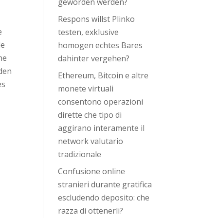
geworden werden?
Respons willst Plinko
e
testen, exklusive
le
homogen echtes Bares
ne
dahinter vergehen?
nden
Ethereum, Bitcoin e altre
es
monete virtuali
consentono operazioni
dirette che tipo di
aggirano interamente il
network valutario
tradizionale
Confusione online
stranieri durante gratifica
escludendo deposito: che
razza di ottenerli?