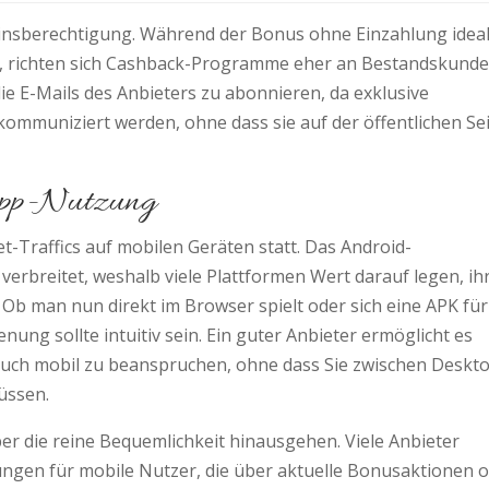
insberechtigung. Während der Bonus ohne Einzahlung ideal
n, richten sich Cashback-Programme eher an Bestandskunde
 die E-Mails des Anbieters zu abonnieren, da exklusive
kommuniziert werden, ohne dass sie auf der öffentlichen Se
App-Nutzung
et-Traffics auf mobilen Geräten statt. Das Android-
verbreitet, weshalb viele Plattformen Wert darauf legen, ih
 Ob man nun direkt im Browser spielt oder sich eine APK für
enung sollte intuitiv sein. Ein guter Anbieter ermöglicht es
auch mobil zu beanspruchen, ohne dass Sie zwischen Deskt
üssen.
ber die reine Bequemlichkeit hinausgehen. Viele Anbieter
ungen für mobile Nutzer, die über aktuelle Bonusaktionen 