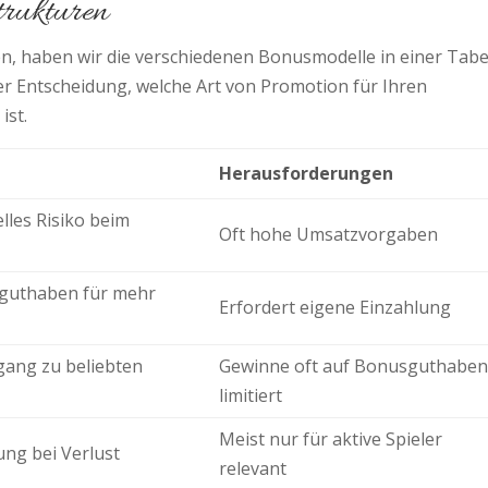
trukturen
n, haben wir die verschiedenen Bonusmodelle in einer Tabe
er Entscheidung, welche Art von Promotion für Ihren
ist.
Herausforderungen
elles Risiko beim
Oft hohe Umsatzvorgaben
tguthaben für mehr
Erfordert eigene Einzahlung
gang zu beliebten
Gewinne oft auf Bonusguthabe
limitiert
Meist nur für aktive Spieler
ung bei Verlust
relevant