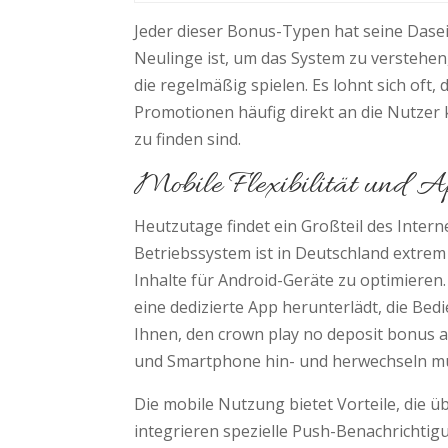
Jeder dieser Bonus-Typen hat seine Dase
Neulinge ist, um das System zu verstehe
die regelmäßig spielen. Es lohnt sich oft,
Promotionen häufig direkt an die Nutzer 
zu finden sind.
Mobile Flexibilität und 
Heutzutage findet ein Großteil des Intern
Betriebssystem ist in Deutschland extrem 
Inhalte für Android-Geräte zu optimieren.
eine dedizierte App herunterlädt, die Bedi
Ihnen, den crown play no deposit bonus 
und Smartphone hin- und herwechseln m
Die mobile Nutzung bietet Vorteile, die ü
integrieren spezielle Push-Benachrichtig