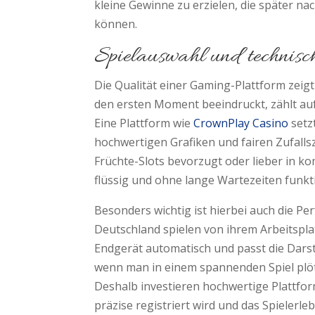
kleine Gewinne zu erzielen, die später n
können.
Spielauswahl und technisc
Die Qualität einer Gaming-Plattform zeigt
den ersten Moment beeindruckt, zählt auf la
Eine Plattform wie
CrownPlay Casino
setzt
hochwertigen Grafiken und fairen Zufall
Früchte-Slots bevorzugt oder lieber in k
flüssig und ohne lange Wartezeiten funkt
Besonders wichtig ist hierbei auch die Pe
Deutschland spielen von ihrem Arbeitspla
Endgerät automatisch und passt die Darst
wenn man in einem spannenden Spiel plöt
Deshalb investieren hochwertige Plattforme
präzise registriert wird und das Spielerle