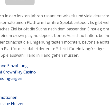
ch in den letzten Jahren rasant entwickelt und viele deutsch
erhaltsamen Plattform für ihre Spielabenteuer. Es gibt vie
sches Ziel ist oft die Suche nach dem passenden Einstieg oh
ch einem crown play no deposit bonus Ausschau halten, befi
Spieler zunächst die Umgebung testen möchten, bevor sie echt
 Plattform ist dabei der erste Schritt für ein langfristiges
 Spielauswahl Hand in Hand gehen müssen.
hne Einzahlung
ei CrownPlay Casino
nbedingungen
omotionen
tsche Nutzer