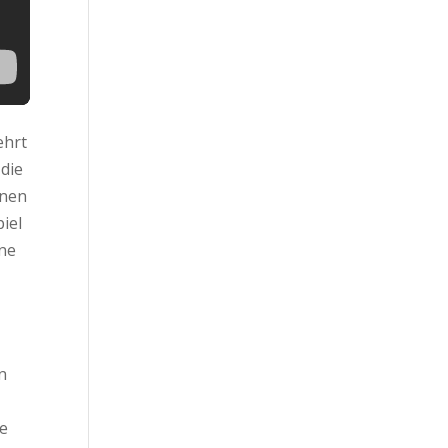
ehrt
 die
enen
iel
ine
n
te