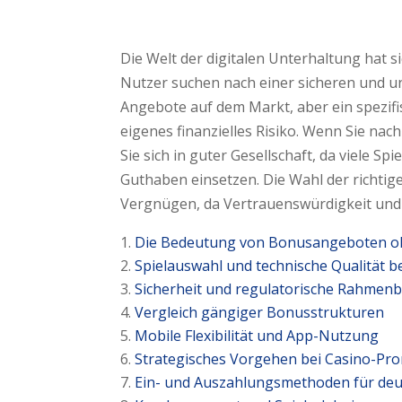
Die Welt der digitalen Unterhaltung hat si
Nutzer suchen nach einer sicheren und unt
Angebote auf dem Markt, aber ein spezifi
eigenes finanzielles Risiko. Wenn Sie na
Sie sich in guter Gesellschaft, da viele 
Guthaben einsetzen. Die Wahl der richtigen
Vergnügen, da Vertrauenswürdigkeit und
Die Bedeutung von Bonusangeboten o
Spielauswahl und technische Qualität b
Sicherheit und regulatorische Rahme
Vergleich gängiger Bonusstrukturen
Mobile Flexibilität und App-Nutzung
Strategisches Vorgehen bei Casino-Pr
Ein- und Auszahlungsmethoden für deu