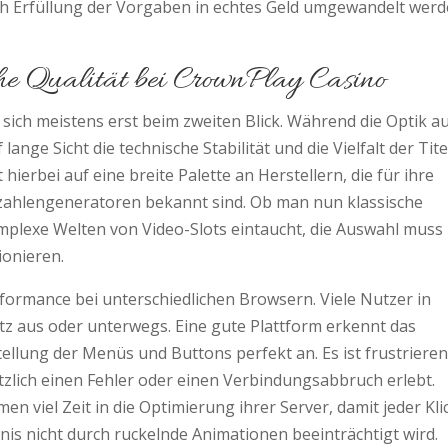
ach Erfüllung der Vorgaben in echtes Geld umgewandelt wer
he Qualität bei CrownPlay Casino
 sich meistens erst beim zweiten Blick. Während die Optik a
nge Sicht die technische Stabilität und die Vielfalt der Tite
 hierbei auf eine breite Palette an Herstellern, die für ihre
szahlengeneratoren bekannt sind. Ob man nun klassische
omplexe Welten von Video-Slots eintaucht, die Auswahl muss
ionieren.
rformance bei unterschiedlichen Browsern. Viele Nutzer in
tz aus oder unterwegs. Eine gute Plattform erkennt das
ellung der Menüs und Buttons perfekt an. Es ist frustrieren
zlich einen Fehler oder einen Verbindungsabbruch erlebt.
n viel Zeit in die Optimierung ihrer Server, damit jeder Kli
bnis nicht durch ruckelnde Animationen beeinträchtigt wird.