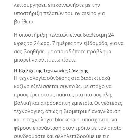
λειτουργήσει, επικοινωνήστε με την
υποστήριξη πελατών του nv casino για
βοήθεια.
Η υποστήριξη πελατών είναι διαθέσιμη 24
ώρες το 24ωρο, 7 ημέρες την εβδομάδα, για να
σας βοηθήσει με οποιοδήποτε πρόβλημα
μπορεί να αντιμετωπίσετε.
Η Εξέλιξη της Τεχνολογίας Σύνδεσης
Η τεχνολογία σύνδεσης στα διαδικτυακά
καζίνο εξελίσσεται συνεχώς, με στόχο να
προσφέρει στους παίκτες μια πιο ασφαλή,
βολική και απρόσκοπτη εμπειρία. Οι νεότερες
τεχνολογίες, όπως η βιομετρική αναγνώριση
και η τεχνολογία blockchain, υπόσχονται να
φέρουν επανάσταση στον τρόπο με τον οποίο
συνδεόμαστε και αλληλεπιδρούμε με τις