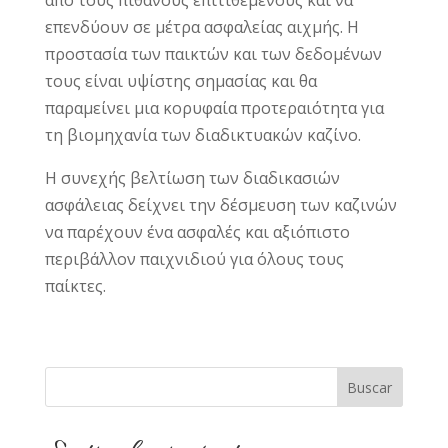
από τους πιθανούς επιτιθέμενους και να
επενδύουν σε μέτρα ασφαλείας αιχμής. Η
προστασία των παικτών και των δεδομένων
τους είναι υψίστης σημασίας και θα
παραμείνει μια κορυφαία προτεραιότητα για
τη βιομηχανία των διαδικτυακών καζίνο.
Η συνεχής βελτίωση των διαδικασιών
ασφάλειας δείχνει την δέσμευση των καζινών
να παρέχουν ένα ασφαλές και αξιόπιστο
περιβάλλον παιχνιδιού για όλους τους
παίκτες.
Buscar