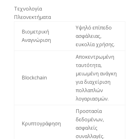
Τεχνολογία
Πλεονεκτήματα
Υψηλό επίπεδο
Βιομετρική
ασφάλειας,
Αναγνώριση
ευκολία χρήσης.
Αποκεντρωμένη
ταυτότητα,
μειωμένη ανάγκη
Blockchain
για διαχείριση
πολλαπλών
λογαριασμών.
Προστασία
δεδομένων,
Κρυπτογράφηση
ασφαλείς
συναλλαγές.