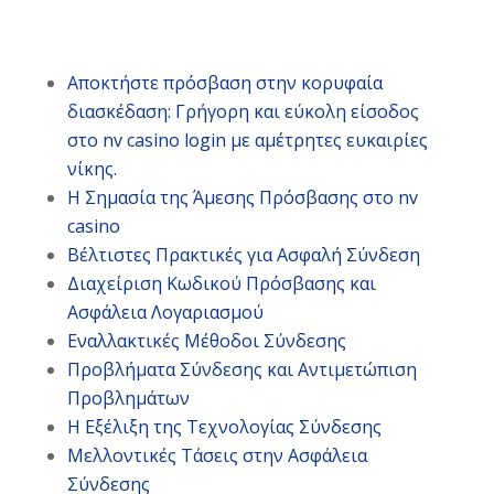
Αποκτήστε πρόσβαση στην κορυφαία
διασκέδαση: Γρήγορη και εύκολη είσοδος
στο nv casino login με αμέτρητες ευκαιρίες
νίκης.
Η Σημασία της Άμεσης Πρόσβασης στο nv
casino
Βέλτιστες Πρακτικές για Ασφαλή Σύνδεση
Διαχείριση Κωδικού Πρόσβασης και
Ασφάλεια Λογαριασμού
Εναλλακτικές Μέθοδοι Σύνδεσης
Προβλήματα Σύνδεσης και Αντιμετώπιση
Προβλημάτων
Η Εξέλιξη της Τεχνολογίας Σύνδεσης
Μελλοντικές Τάσεις στην Ασφάλεια
Σύνδεσης