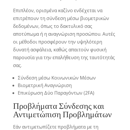
Επιπλέον, ορισμένα καζίνο ενδέχεται να
επιτρέπουν τη σύνδεση μέσω βιομετρικών
δεδομένων, όπως το δακτυλικό σας
αποτύπωμα ή η αναγνώριση προσώπου. Αυτές
οι μέθοδοι προσφέρουν την υψηλότερη
δυνατή ασφάλεια, καθώς απαιτούν φυσική
παρουσία για την επαλήθευση της ταυτότητάς
σας.
Σύνδεση μέσω Κοινωνικών Μέσων
Βιομετρική Αναγνώριση
Επικύρωση Δύο Παραγόντων (2FA)
Προβλήματα Σύνδεσης και
Αντιμετώπιση Προβλημάτων
Εάν αντιμετωπίζετε προβλήματα με τη