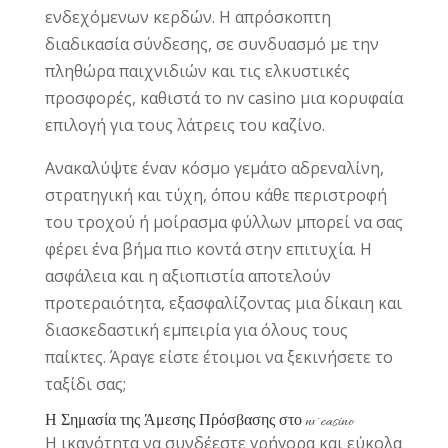
ενδεχόμενων κερδών. Η απρόσκοπτη
διαδικασία σύνδεσης, σε συνδυασμό με την
πληθώρα παιχνιδιών και τις ελκυστικές
προσφορές, καθιστά το nv casino μια κορυφαία
επιλογή για τους λάτρεις του καζίνο.
Ανακαλύψτε έναν κόσμο γεμάτο αδρεναλίνη,
στρατηγική και τύχη, όπου κάθε περιστροφή
του τροχού ή μοίρασμα φύλλων μπορεί να σας
φέρει ένα βήμα πιο κοντά στην επιτυχία. Η
ασφάλεια και η αξιοπιστία αποτελούν
προτεραιότητα, εξασφαλίζοντας μια δίκαιη και
διασκεδαστική εμπειρία για όλους τους
παίκτες. Άραγε είστε έτοιμοι να ξεκινήσετε το
ταξίδι σας;
Η Σημασία της Άμεσης Πρόσβασης στο nv casino
Η ικανότητα να συνδέεστε γρήγορα και εύκολα