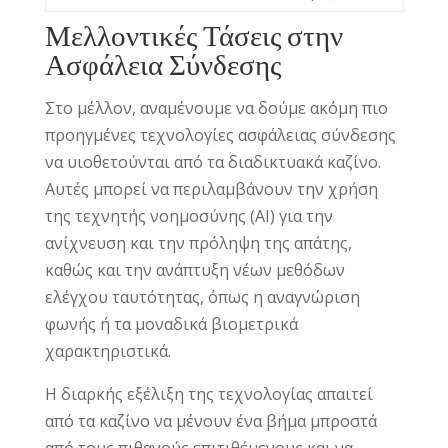
Μελλοντικές Τάσεις στην
Ασφάλεια Σύνδεσης
Στο μέλλον, αναμένουμε να δούμε ακόμη πιο
προηγμένες τεχνολογίες ασφάλειας σύνδεσης
να υιοθετούνται από τα διαδικτυακά καζίνο.
Αυτές μπορεί να περιλαμβάνουν την χρήση
της τεχνητής νοημοσύνης (AI) για την
ανίχνευση και την πρόληψη της απάτης,
καθώς και την ανάπτυξη νέων μεθόδων
ελέγχου ταυτότητας, όπως η αναγνώριση
φωνής ή τα μοναδικά βιομετρικά
χαρακτηριστικά.
Η διαρκής εξέλιξη της τεχνολογίας απαιτεί
από τα καζίνο να μένουν ένα βήμα μπροστά