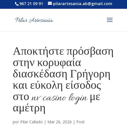
967 21 09 91
pilarartesania.ab@gmail.com
Αποκτήστε πρόσβαση
στην κορυφαία
διασκέδαση Γρήγορη
και εύκολη είσοδος
στο nv casino login με
αμέτρη
por
Pilar Callado
|
Mar 26, 2026
|
Post