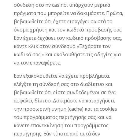
σύνδεση στο nv casino, υπάρχουν μερικά
πράγματα που μπορείτε να δοκιμάσετε. Πρώτα,
βεβαιωθείτε ότι έχετε εισαγάγει σωστά το
όνομα χρήστη και τον κωδικό πρόσβασής σας.
Εάν έχετε ξεχάσει τον κωδικό πρόσβασής σας,
κάντε κλικ στον σύνδεσμο «Ξεχάσατε τον
κωδικό σας;» και ακολουθήστε τις οδηγίες για
να τον επαναφέρετε.
Εάν εξακολουθείτε να έχετε προβλήματα,
ελέγξτε τη σύνδεσή σας στο διαδίκτυο και
βεβαιωθείτε ότι είστε συνδεδεμένοι σε ένα
ασφαλές δίκτυο. Δοκιμάστε να καταργήσετε
την προσωρινή μνήμη (cache) και τα cookies
του προγράμματος περιήγησής σας και να
κάνετε επανεκκίνηση του προγράμματος
περιήγησης. Εάν τίποτα από αυτά δεν